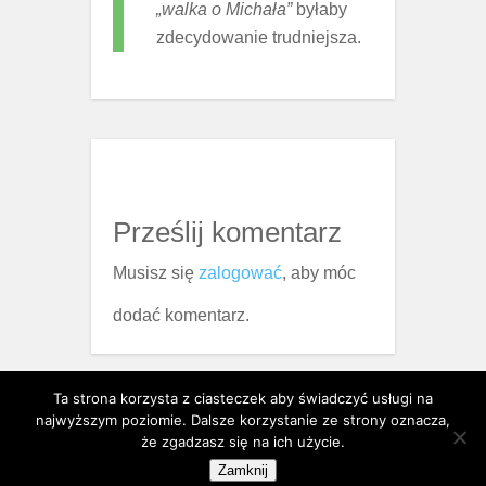
„walka o Michała”
byłaby
zdecydowanie trudniejsza.
Prześlij komentarz
Musisz się
zalogować
, aby móc
dodać komentarz.
Ta strona korzysta z ciasteczek aby świadczyć usługi na
najwyższym poziomie. Dalsze korzystanie ze strony oznacza,
Proudly powered by WordPress
że zgadzasz się na ich użycie.
Theme: Serene by
Elegant Themes
.
Zamknij