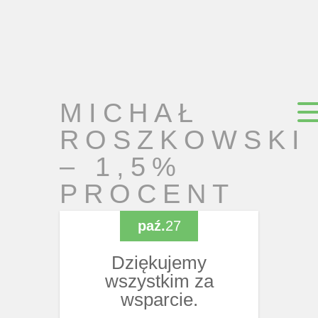
MICHAŁ
ROSZKOWSKI
– 1,5%
PROCENT
paź.
27
Dziękujemy
wszystkim za
wsparcie.